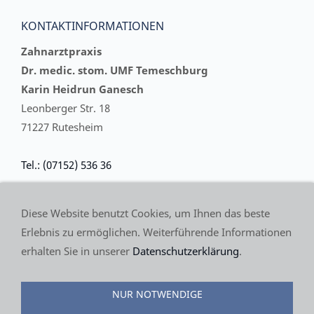
KONTAKTINFORMATIONEN
Zahnarztpraxis
Dr. medic. stom. UMF Temeschburg
Karin Heidrun Ganesch
Leonberger Str. 18
71227 Rutesheim
Tel.: (07152) 536 36
E-Mail:
Diese Website benutzt Cookies, um Ihnen das beste
Praxis @ Dr-Ganesch.de
Erlebnis zu ermöglichen. Weiterführende Informationen
erhalten Sie in unserer
Datenschutzerklärung
.
(C) 2018 Zahnarztpraxis Dr. medic. stom. UMF
NUR NOTWENDIGE
Temeschburg Karin Heidrun Ganesch, Leonberger Str.