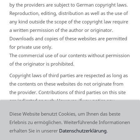
by the providers are subject to German copyright laws.
Reproduction, editing, distribution as well as the use of
any kind outside the scope of the copyright law require
a written permission of the author or originator.
Downloads and copies of these websites are permitted
for private use only.
The commercial use of our contents without permission
of the originator is prohibited.
Copyright laws of third parties are respected as long as
the contents on these websites do not originate from
the provider. Contributions of third parties on this site
are indicated as such. However, if you notice any
violations of copyright law, please inform us. Such
Diese Website benutzt Cookies, um Ihnen das beste
contents will be removed immediately.
Erlebnis zu ermöglichen. Weiterführende Informationen
erhalten Sie in unserer
Datenschutzerklärung
.